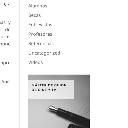
la, a
Alumnos
Becas
nas y
Entrevistas
ir de
Profesores
turos
Referencias
upone
Uncategorized
Vídeos
empre
¡Sois