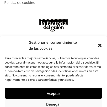
Política de cookies
Gestionar el consentimiento
de las cookies
Para ofrecer las mejores experiencias, utilizamos tecnologías como las
cookies para almacenar y/o acceder a la información del dispositivo. El
Factoría del Guion – Plaza de Santa Ana, nº6, 4º, Madrid -
consentimiento de estas tecnologías nos permitirá procesar datos como
Teléfono: 910 253 215 / 685 89 83 29
el comportamiento de navegación o las identificaciones únicas en este
sitio. No consentir o retirar el consentimiento, puede afectar
all rights reserved © la factoría del guíon
.
webdesign :
negativamente a ciertas características y funciones.
espacio azul
Aceptar
Denegar