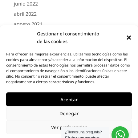
junio 2022
abril 2022
agosto 2021
Gestionar el consentimiento
marzo 2021
de las cookies
febrero 2021
octubre 2020
Para ofrecer las mejores experiencias, utilizamos tecnologías como las
cookies para almacenar y/o acceder a la información del dispositivo. El
agosto 2020
consentimiento de estas tecnologías nos permitirá procesar datos como
el comportamiento de navegación o las identificaciones únicas en este
junio 2020
sitio. No consentir o retirar el consentimiento, puede afectar
negativamente a ciertas características y funciones.
mayo 2020
abril 2020
Aceptar
Denegar
Designed by
Elegant Themes
| Powered by
Ver preferencias
Diseño Web a medida
| Childtheme created
¿Tienes una pregunta?
Chatea con nosotros