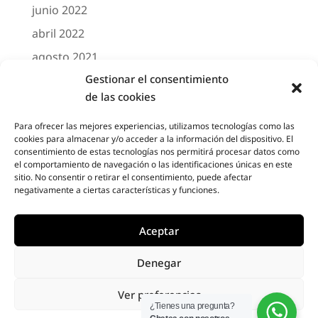
junio 2022
abril 2022
agosto 2021
Gestionar el consentimiento
marzo 2021
de las cookies
febrero 2021
octubre 2020
Para ofrecer las mejores experiencias, utilizamos tecnologías como las
cookies para almacenar y/o acceder a la información del dispositivo. El
agosto 2020
consentimiento de estas tecnologías nos permitirá procesar datos como
el comportamiento de navegación o las identificaciones únicas en este
junio 2020
sitio. No consentir o retirar el consentimiento, puede afectar
negativamente a ciertas características y funciones.
mayo 2020
abril 2020
Aceptar
Denegar
Designed by
Elegant Themes
| Powered by
Ver preferencias
Diseño Web a medida
| Childtheme created
¿Tienes una pregunta?