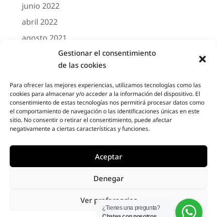
junio 2022
abril 2022
agosto 2021
Gestionar el consentimiento
marzo 2021
de las cookies
febrero 2021
octubre 2020
Para ofrecer las mejores experiencias, utilizamos tecnologías como las
cookies para almacenar y/o acceder a la información del dispositivo. El
agosto 2020
consentimiento de estas tecnologías nos permitirá procesar datos como
el comportamiento de navegación o las identificaciones únicas en este
junio 2020
sitio. No consentir o retirar el consentimiento, puede afectar
negativamente a ciertas características y funciones.
mayo 2020
abril 2020
Aceptar
Denegar
Designed by
Elegant Themes
| Powered by
Ver preferencias
Diseño Web a medida
| Childtheme created
¿Tienes una pregunta?
Chatea con nosotros