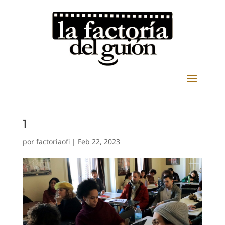
1
por
factoriaofi
|
Feb 22, 2023