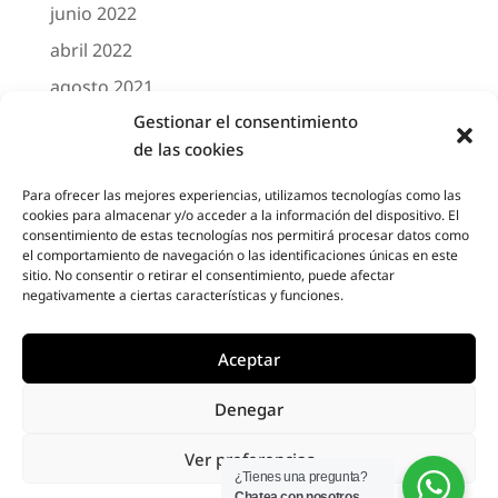
junio 2022
abril 2022
agosto 2021
Gestionar el consentimiento
marzo 2021
de las cookies
febrero 2021
octubre 2020
Para ofrecer las mejores experiencias, utilizamos tecnologías como las
cookies para almacenar y/o acceder a la información del dispositivo. El
agosto 2020
consentimiento de estas tecnologías nos permitirá procesar datos como
el comportamiento de navegación o las identificaciones únicas en este
junio 2020
sitio. No consentir o retirar el consentimiento, puede afectar
negativamente a ciertas características y funciones.
mayo 2020
abril 2020
Aceptar
Denegar
Designed by
Elegant Themes
| Powered by
Ver preferencias
Diseño Web a medida
| Childtheme created
¿Tienes una pregunta?
Chatea con nosotros