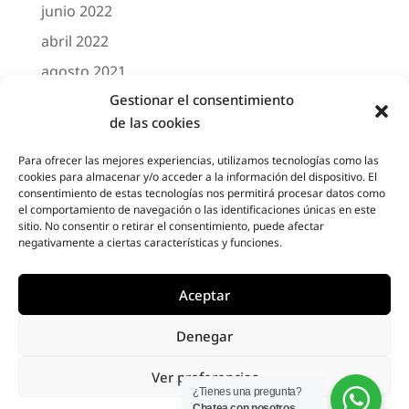
junio 2022
abril 2022
agosto 2021
Gestionar el consentimiento
marzo 2021
de las cookies
febrero 2021
octubre 2020
Para ofrecer las mejores experiencias, utilizamos tecnologías como las
cookies para almacenar y/o acceder a la información del dispositivo. El
agosto 2020
consentimiento de estas tecnologías nos permitirá procesar datos como
el comportamiento de navegación o las identificaciones únicas en este
junio 2020
sitio. No consentir o retirar el consentimiento, puede afectar
negativamente a ciertas características y funciones.
mayo 2020
abril 2020
Aceptar
Denegar
Designed by
Elegant Themes
| Powered by
Ver preferencias
Diseño Web a medida
| Childtheme created
¿Tienes una pregunta?
Chatea con nosotros