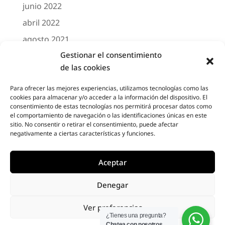
junio 2022
abril 2022
agosto 2021
Gestionar el consentimiento
marzo 2021
de las cookies
febrero 2021
octubre 2020
Para ofrecer las mejores experiencias, utilizamos tecnologías como las
cookies para almacenar y/o acceder a la información del dispositivo. El
agosto 2020
consentimiento de estas tecnologías nos permitirá procesar datos como
el comportamiento de navegación o las identificaciones únicas en este
junio 2020
sitio. No consentir o retirar el consentimiento, puede afectar
negativamente a ciertas características y funciones.
mayo 2020
abril 2020
Aceptar
Denegar
Designed by
Elegant Themes
| Powered by
Ver preferencias
Diseño Web a medida
| Childtheme created
¿Tienes una pregunta?
Chatea con nosotros