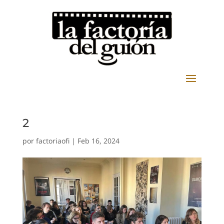
2
por
factoriaofi
|
Feb 16, 2024