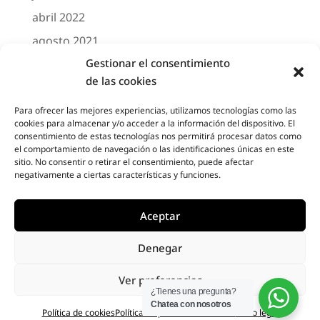
abril 2022
agosto 2021
Gestionar el consentimiento
marzo 2021
de las cookies
febrero 2021
octubre 2020
Para ofrecer las mejores experiencias, utilizamos tecnologías como las
cookies para almacenar y/o acceder a la información del dispositivo. El
agosto 2020
consentimiento de estas tecnologías nos permitirá procesar datos como
el comportamiento de navegación o las identificaciones únicas en este
junio 2020
sitio. No consentir o retirar el consentimiento, puede afectar
negativamente a ciertas características y funciones.
mayo 2020
abril 2020
Aceptar
Denegar
Designed by
Elegant Themes
| Powered by
Ver preferencias
Diseño Web a medida
| Childtheme created
¿Tienes una pregunta?
Chatea con nosotros
by
Creativolandia
Política de cookies
Política de privacidad de datos
Aviso legal