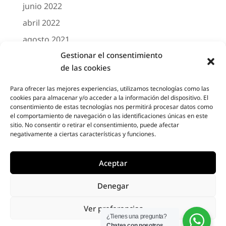
junio 2022
abril 2022
agosto 2021
Gestionar el consentimiento
marzo 2021
de las cookies
febrero 2021
octubre 2020
Para ofrecer las mejores experiencias, utilizamos tecnologías como las
cookies para almacenar y/o acceder a la información del dispositivo. El
agosto 2020
consentimiento de estas tecnologías nos permitirá procesar datos como
el comportamiento de navegación o las identificaciones únicas en este
junio 2020
sitio. No consentir o retirar el consentimiento, puede afectar
negativamente a ciertas características y funciones.
mayo 2020
abril 2020
Aceptar
Denegar
Designed by
Elegant Themes
| Powered by
Ver preferencias
Diseño Web a medida
| Childtheme created
¿Tienes una pregunta?
Chatea con nosotros