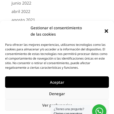
junio 2022
abril 2022
agosto 2021
Gestionar el consentimiento
marzo 2021
de las cookies
febrero 2021
octubre 2020
Para ofrecer las mejores experiencias, utilizamos tecnologías como las
cookies para almacenar y/o acceder a la información del dispositivo. El
agosto 2020
consentimiento de estas tecnologías nos permitirá procesar datos como
el comportamiento de navegación o las identificaciones únicas en este
junio 2020
sitio. No consentir o retirar el consentimiento, puede afectar
negativamente a ciertas características y funciones.
mayo 2020
abril 2020
Aceptar
Denegar
Designed by
Elegant Themes
| Powered by
Ver preferencias
Diseño Web a medida
| Childtheme created
¿Tienes una pregunta?
Chatea con nosotros