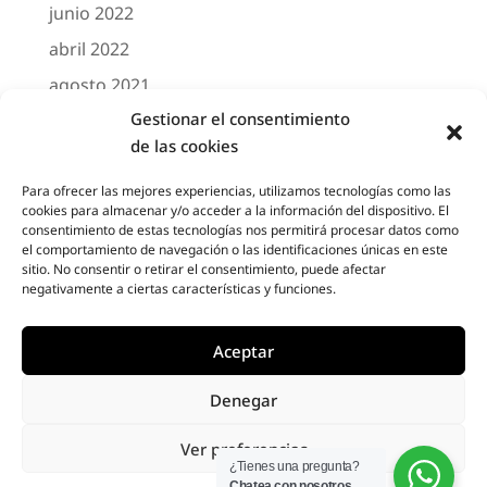
junio 2022
abril 2022
agosto 2021
Gestionar el consentimiento
marzo 2021
de las cookies
febrero 2021
octubre 2020
Para ofrecer las mejores experiencias, utilizamos tecnologías como las
cookies para almacenar y/o acceder a la información del dispositivo. El
agosto 2020
consentimiento de estas tecnologías nos permitirá procesar datos como
el comportamiento de navegación o las identificaciones únicas en este
junio 2020
sitio. No consentir o retirar el consentimiento, puede afectar
negativamente a ciertas características y funciones.
mayo 2020
abril 2020
Aceptar
Denegar
Designed by
Elegant Themes
| Powered by
Ver preferencias
Diseño Web a medida
| Childtheme created
¿Tienes una pregunta?
Chatea con nosotros