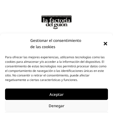
Gestionar el consentimiento
de las cookies
Para ofrecer las mejores experiencias, utilizamos tecnologías como las
cookies para almacenar y/o acceder a la información del dispositivo. El
Factoría del Guion – Plaza de Santa Ana, nº6, 4º, Madrid -
consentimiento de estas tecnologías nos permitirá procesar datos como
Teléfono: 910 253 215 / 685 89 83 29
el comportamiento de navegación o las identificaciones únicas en este
sitio. No consentir o retirar el consentimiento, puede afectar
all rights reserved © la factoría del guíon
.
webdesign :
negativamente a ciertas características y funciones.
espacio azul
Aceptar
Denegar