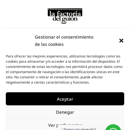
Gestionar el consentimiento
de las cookies
Para ofrecer las mejores experiencias, utilizamos tecnologías como las
cookies para almacenar y/o acceder a la información del dispositivo. El
Factoría del Guion – Plaza de Santa Ana, nº6, 4º, Madrid -
consentimiento de estas tecnologías nos permitirá procesar datos como
Teléfono: 910 253 215 / 685 89 83 29
el comportamiento de navegación o las identificaciones únicas en este
sitio. No consentir o retirar el consentimiento, puede afectar
all rights reserved © la factoría del guíon
.
webdesign :
negativamente a ciertas características y funciones.
espacio azul
Aceptar
Denegar
Designed by
Elegant Themes
| Powered by
Ver preferencias
¿Tienes una pregunta?