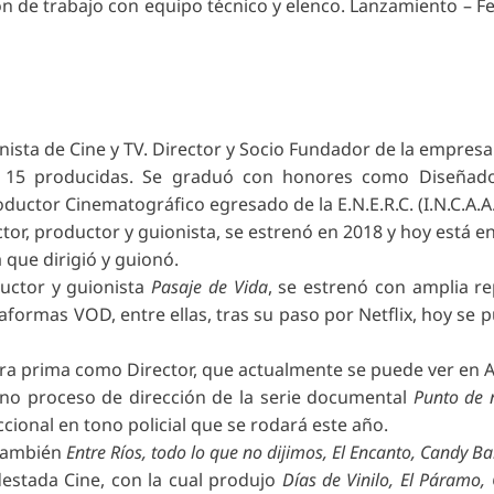
ón de trabajo con equipo técnico y elenco. Lanzamiento – Fes
onista de Cine y TV. Director y Socio Fundador de la empr
as y 15 producidas. Se graduó con honores como Diseña
ductor Cinematográfico egresado de la E.N.E.R.C. (I.N.C.A.A.
ctor, productor y guionista, se estrenó en 2018 y hoy está en
 que dirigió y guionó.
ductor y guionista
Pasaje de Vida
, se estrenó con amplia r
ataformas VOD, entre ellas, tras su paso por Netflix, hoy s
era prima como Director, que actualmente se puede ver en
no proceso de dirección de la serie documental
Punto de 
ficcional en tono policial que se rodará este año.
 también
Entre Ríos, todo lo que no dijimos, El Encanto, Candy B
estada Cine, con la cual produjo
Días de Vinilo, El Páramo,