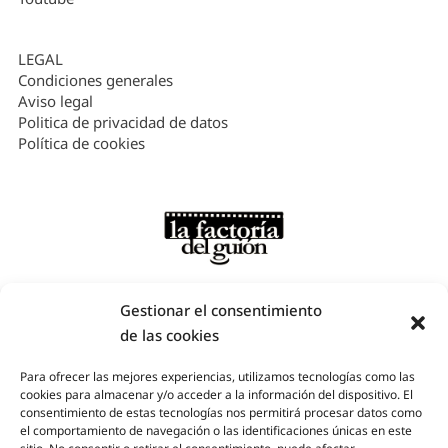
LEGAL
Condiciones generales
Aviso legal
Politica de privacidad de datos
Política de cookies
Gestionar el consentimiento
de las cookies
Para ofrecer las mejores experiencias, utilizamos tecnologías como las
cookies para almacenar y/o acceder a la información del dispositivo. El
Factoría del Guion – Plaza de Santa Ana, nº6, 4º, Madrid -
consentimiento de estas tecnologías nos permitirá procesar datos como
Teléfono: 910 253 215 / 685 89 83 29
el comportamiento de navegación o las identificaciones únicas en este